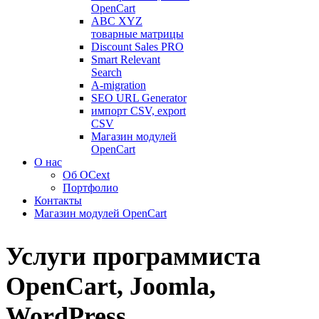
OpenCart
ABC XYZ
товарные матрицы
Discount Sales PRO
Smart Relevant
Search
A-migration
SEO URL Generator
импорт CSV, export
CSV
Магазин модулей
OpenCart
О нас
Об OCext
Портфолио
Контакты
Магазин модулей OpenCart
Услуги программиста
OpenCart, Joomla,
WordPress