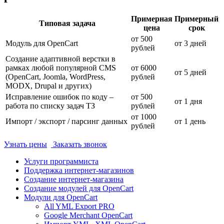
Примерная
Примерный
Типовая задача
цена
срок
от 500
Модуль для OpenCart
от 3 дней
рублей
Создание адаптивной верстки в
рамках любой популярной CMS
от 6000
от 5 дней
(OpenCart, Joomla, WordPress,
рублей
MODX, Drupal и других)
Исправление ошибок по коду –
от 500
от 1 дня
работа по списку задач ТЗ
рублей
от 1000
Импорт / экспорт / парсинг данных
от 1 день
рублей
Узнать цены
Заказать звонок
Услуги программиста
Поддержка интернет-магазинов
Создание интернет-магазина
Создание модулей для OpenCart
Модули для OpenCart
All YML Export PRO
Google Merchant OpenCart