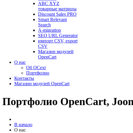
ABC XYZ
товарные матрицы
Discount Sales PRO
Smart Relevant
Search
A-migration
SEO URL Generator
импорт CSV, export
CSV
Магазин модулей
OpenCart
О нас
Об OCext
Портфолио
Контакты
Магазин модулей OpenCart
Портфолио OpenCart, Jooml
В начало
О нас