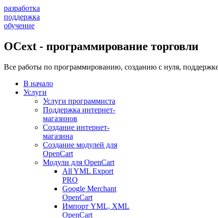
разработка
поддержка
обучение
OCext - программирование торговли
Все работы по программированию, созданию с нуля, поддержке
В начало
Услуги
Услуги программиста
Поддержка интернет-
магазинов
Создание интернет-
магазина
Создание модулей для
OpenCart
Модули для OpenCart
All YML Export
PRO
Google Merchant
OpenCart
Импорт YML, XML
OpenCart