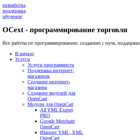
разработка
поддержка
обучение
OCext - программирование торговли
Все работы по программированию, созданию с нуля, поддержке
В начало
Услуги
Услуги программиста
Поддержка интернет-
магазинов
Создание интернет-
магазина
Создание модулей для
OpenCart
Модули для OpenCart
All YML Export
PRO
Google Merchant
OpenCart
Импорт YML, XML
OpenCart