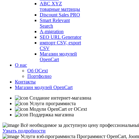
ABC XYZ
товарные матрицы
Discount Sales PRO
Smart Relevant
Search
A-migration
SEO URL Generator
импорт CSV, export
CSV
Магазин модулей
OpenCart
О нас
Об OCext
Портфолио
Контакты
Магазин модулей OpenCart
Создание интернет-магазина
Услуги программиста
Модули OpenCart от OCext
Поддержка магазина
Bсё необходимое за доступную цену
профессиональный
Узнать подробности
Услуги вэб-программиста
Программист OpenCart, Joom