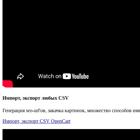
Импорт, экспорт любых CSV
Генерация seo-url'ов, закачка картинок, множество способов и
Импорт, экспорт CSV OpenCart