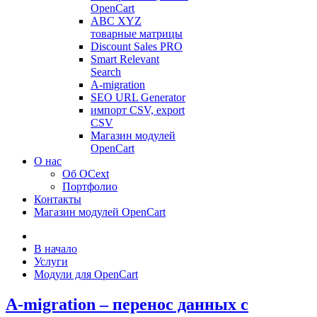
OpenCart
ABC XYZ
товарные матрицы
Discount Sales PRO
Smart Relevant
Search
A-migration
SEO URL Generator
импорт CSV, export
CSV
Магазин модулей
OpenCart
О нас
Об OCext
Портфолио
Контакты
Магазин модулей OpenCart
В начало
Услуги
Модули для OpenCart
A-migration – перенос данных с