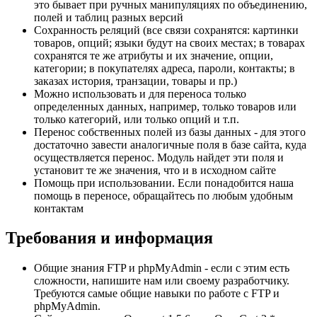
это бывает при ручных манипуляциях по объединению,
полей и таблиц разных версий
Сохранность реляций (все связи сохранятся: картинки
товаров, опций; языки будут на своих местах; в товарах
сохранятся те же атрибуты и их значение, опции,
категории; в покупателях адреса, пароли, контакты; в
заказах история, транзации, товары и пр.)
Можно использовать и для переноса только
определенных данных, например, только товаров или
только категорий, или только опций и т.п.
Перенос собственных полей из базы данных - для этого
достаточно завести аналогичные поля в базе сайта, куда
осуществляется перенос. Модуль найдет эти поля и
установит те же значения, что и в исходном сайте
Помощь при использовании. Если понадобится наша
помощь в переносе, обращайтесь по любым удобным
контактам
Требования и информация
Общие знания FTP и phpMyAdmin - если с этим есть
сложности, напишите нам или своему разработчику.
Требуются самые общие навыки по работе с FTP и
phpMyAdmin.