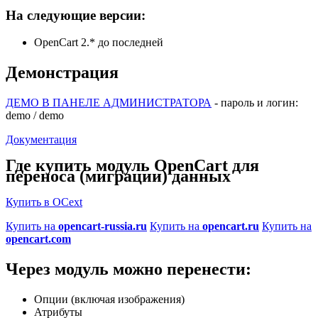
На следующие версии:
OpenCart 2.* до последней
Демонстрация
ДЕМО В ПАНЕЛЕ АДМИНИСТРАТОРА
- пароль и логин:
demo / demo
Документация
Где купить модуль OpenCart для
переноса (миграции) данных
Купить в OCext
Купить на
opencart-russia.ru
Купить на
opencart.ru
Купить на
opencart.com
Через модуль можно перенести:
Опции (включая изображения)
Атрибуты