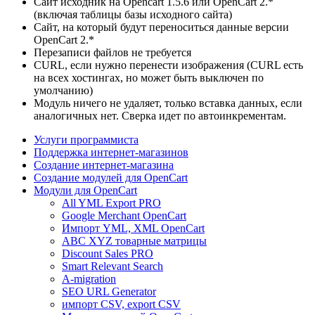
Сайт исходник на Opencart 1.5.6 или OpenCart 2.*
(включая таблицы базы исходного сайта)
Сайт, на который будут переноситься данные версии
OpenCart 2.*
Перезаписи файлов не требуется
CURL, если нужно перенести изображения (CURL есть
на всех хостингах, но может быть выключен по
умолчанию)
Модуль ничего не удаляет, только вставка данных, если
аналогичных нет. Сверка идет по автоинкрементам.
Услуги программиста
Поддержка интернет-магазинов
Создание интернет-магазина
Создание модулей для OpenCart
Модули для OpenCart
All YML Export PRO
Google Merchant OpenCart
Импорт YML, XML OpenCart
ABC XYZ товарные матрицы
Discount Sales PRO
Smart Relevant Search
A-migration
SEO URL Generator
импорт CSV, export CSV